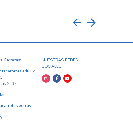
a Carretas:
NUESTRAS REDES
SOCIALES
ntacarretas.edu.uy
21
inas 2432
er:
carretas.edu.uy
9