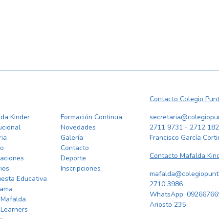
Contacto Colegio Punt
da Kinder
Formación Continua
secretaria@colegiopu
tucional
Novedades
2711 9731 - 2712 18
ria
Galería
Francisco García Cort
po
Contacto
Contacto Mafalda Kind
laciones
Deporte
ios
Inscripciones
mafalda@colegiopunta
esta Educativa
2710 3986
rama
WhatsApp:
09266766
 Mafalda
Ariosto 235
 Learners