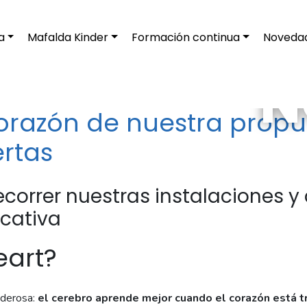
a
Mafalda Kinder
Formación continua
Noveda
N
corazón de nuestra prop
ertas
ecorrer nuestras instalaciones y
cativa
eart?
oderosa:
el cerebro aprende mejor cuando el corazón está t